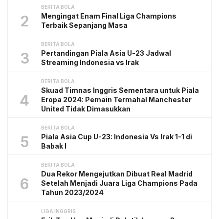
BERITA BOLA
Mengingat Enam Final Liga Champions
2
Terbaik Sepanjang Masa
BERITA BOLA
Pertandingan Piala Asia U-23 Jadwal
3
Streaming Indonesia vs Irak
BERITA BOLA
Skuad Timnas Inggris Sementara untuk Piala
4
Eropa 2024: Pemain Termahal Manchester
United Tidak Dimasukkan
BERITA BOLA
Piala Asia Cup U-23: Indonesia Vs Irak 1-1 di
5
Babak I
BERITA BOLA
Dua Rekor Mengejutkan Dibuat Real Madrid
6
Setelah Menjadi Juara Liga Champions Pada
Tahun 2023/2024
LIGA INGGRIS