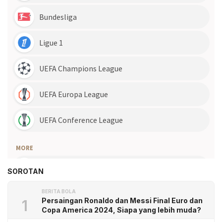
SOROTAN
BERITA BOLA
Persaingan Ronaldo dan Messi Final Euro dan
1
Copa America 2024, Siapa yang lebih muda?