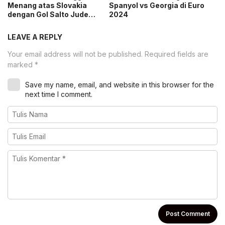
Menang atas Slovakia
Spanyol vs Georgia di Euro
dengan Gol Salto Jude
2024
Bellingham
LEAVE A REPLY
Your email address will not be published.
Required fields are
marked
*
Save my name, email, and website in this browser for the
next time I comment.