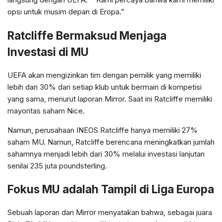
opsi untuk musim depan di Eropa.”
Ratcliffe Bermaksud Menjaga
Investasi di MU
UEFA akan mengizinkan tim dengan pemilik yang memiliki
lebih dari 30% dari setiap klub untuk bermain di kompetisi
yang sama, menurut laporan Mirror. Saat ini Ratcliffe memiliki
mayoritas saham Nice.
Namun, perusahaan INEOS Ratcliffe hanya memiliki 27%
saham MU. Namun, Ratcliffe berencana meningkatkan jumlah
sahamnya menjadi lebih dari 30% melalui investasi lanjutan
senilai 235 juta poundsterling.
Fokus MU adalah Tampil di Liga Europa
Sebuah laporan dari Mirror menyatakan bahwa, sebagai juara