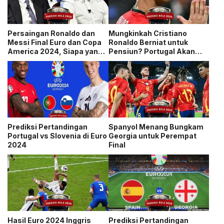
Persaingan Ronaldo dan
Mungkinkah Cristiano
Messi Final Euro dan Copa
Ronaldo Berniat untuk
America 2024, Siapa yang
Pensiun? Portugal Akan
lebih muda?
Mengambil Partai Terakhir
di Euro 2024
Prediksi Pertandingan
Spanyol Menang Bungkam
Portugal vs Slovenia di Euro
Georgia untuk Perempat
2024
Final
Hasil Euro 2024 Inggris
Prediksi Pertandingan