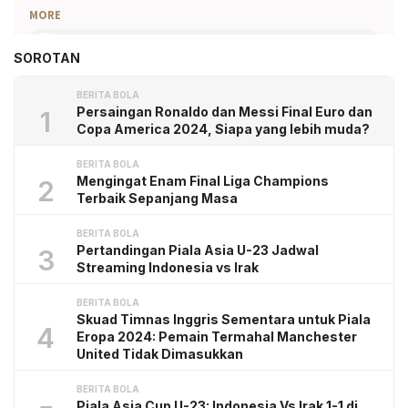
SOROTAN
BERITA BOLA
Persaingan Ronaldo dan Messi Final Euro dan
1
Copa America 2024, Siapa yang lebih muda?
BERITA BOLA
Mengingat Enam Final Liga Champions
2
Terbaik Sepanjang Masa
BERITA BOLA
Pertandingan Piala Asia U-23 Jadwal
3
Streaming Indonesia vs Irak
BERITA BOLA
Skuad Timnas Inggris Sementara untuk Piala
4
Eropa 2024: Pemain Termahal Manchester
United Tidak Dimasukkan
BERITA BOLA
Piala Asia Cup U-23: Indonesia Vs Irak 1-1 di