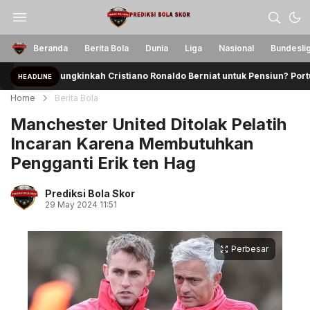
Berita Seputar Bola dan Jadwal Klasemen
Prediksi Bola Skor
Beranda
Berita Bola
Dunia
Liga
Nasional
Bundesli
Mungkinkah Cristiano Ronaldo Berniat untuk Pensiun? Portugal 
HEADLINE
Home
Berita Bola
Manchester United Ditolak Pelatih
Incaran Karena Membutuhkan
Pengganti Erik ten Hag
Prediksi Bola Skor
29 May 2024 11:51
Perbesar