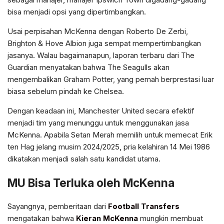
bisa menjadi opsi yang dipertimbangkan.
Usai perpisahan McKenna dengan Roberto De Zerbi,
Brighton & Hove Albion juga sempat mempertimbangkan
jasanya. Walau bagaimanapun, laporan terbaru dari The
Guardian menyatakan bahwa The Seagulls akan
mengembalikan Graham Potter, yang pernah berprestasi luar
biasa sebelum pindah ke Chelsea.
Dengan keadaan ini, Manchester United secara efektif
menjadi tim yang menunggu untuk menggunakan jasa
McKenna. Apabila Setan Merah memilih untuk memecat Erik
ten Hag jelang musim 2024/2025, pria kelahiran 14 Mei 1986
dikatakan menjadi salah satu kandidat utama.
MU Bisa Terluka oleh McKenna
Sayangnya, pemberitaan dari
Football Transfers
mengatakan bahwa
Kieran McKenna
mungkin membuat