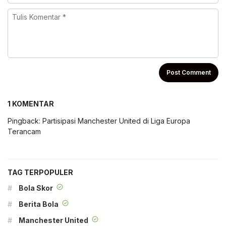
1 KOMENTAR
Pingback:
Partisipasi Manchester United di Liga Europa
Terancam
TAG TERPOPULER
#
Bola Skor
#
Berita Bola
#
Manchester United