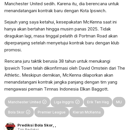
Manchester United sedih. Karena itu, dia berencana untuk
menandatangani kontrak baru dengan Kota Ipswich.
Sejauh yang saya ketahui, kesepakatan McKenna saat ini
hanya akan bertahan hingga musim panas 2025. Tidak
diragukan lagi, masa tinggal pelatih di Portman Road akan
diperpanjang setelah menyetujui kontrak baru dengan klub
promosi.
Rencana juru taktik berusia 38 tahun untuk menukangi
Ipswich Town telah dikonfirmasi oleh David Ornstein dari The
Athletic. Meskipun demikian, McKenna dilaporkan akan
menandatangani kontrak jangka panjang dengan tim yang
mengawasi pemain Timnas Indonesia Elkan Baggott.
Manchester United
Liga Inggris
Erik Ten Hag
MU
Bola Skor
Premier League
Kieran McKenna
Prediksi Bola Skor
,
,
Tim Redaksi