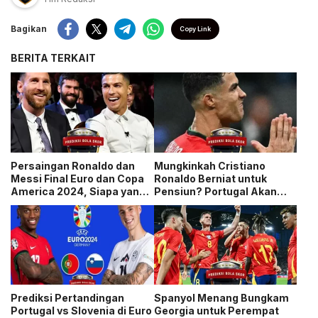
Bagikan
Copy Link
BERITA TERKAIT
Persaingan Ronaldo dan
Mungkinkah Cristiano
Messi Final Euro dan Copa
Ronaldo Berniat untuk
America 2024, Siapa yang
Pensiun? Portugal Akan
lebih muda?
Mengambil Partai Terakhir
di Euro 2024
Prediksi Pertandingan
Spanyol Menang Bungkam
Portugal vs Slovenia di Euro
Georgia untuk Perempat