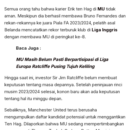
Semua orang tahu bahwa karier Erik ten Hag di
MU
tidak
aman. Meskipun dia berhasil membawa Bruno Fernandes dan
rekan-rekannya ke juara Piala FA 2023/2024, pelatih asal
Belanda mencatatkan rekor terburuk klub di
Liga Inggris
dengan membawa MU di peringkat ke-8.
Baca Juga :
MU Masih Belum Pasti Berpartisipasi di Liga
Europa Ratcliffe Pusing Tujuh Keliling
Hingga saat ini, investor Sir Jim Ratcliffe belum membuat
keputusan tentang masa depannya. Setelah peninjauan rinci
musim 2023/2024 selesai, konon baru akan ada keputusan
tentang hal itu minggu depan.
Sebaliknya, Manchester United terus berusaha
mengumpulkan daftar kandidat potensial untuk menggantikan
Ten Hag. Dilaporkan bahwa MU sedang mempertimbangkan