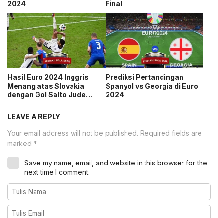
2024
Final
Hasil Euro 2024 Inggris
Prediksi Pertandingan
Menang atas Slovakia
Spanyol vs Georgia di Euro
dengan Gol Salto Jude
2024
Bellingham
LEAVE A REPLY
Your email address will not be published.
Required fields are
marked
*
Save my name, email, and website in this browser for the
next time I comment.