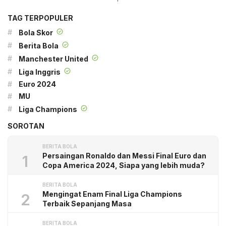
TAG TERPOPULER
#
Bola Skor
#
Berita Bola
#
Manchester United
#
Liga Inggris
#
Euro 2024
#
MU
#
Liga Champions
SOROTAN
BERITA BOLA
Persaingan Ronaldo dan Messi Final Euro dan
1
Copa America 2024, Siapa yang lebih muda?
BERITA BOLA
Mengingat Enam Final Liga Champions
2
Terbaik Sepanjang Masa
BERITA BOLA