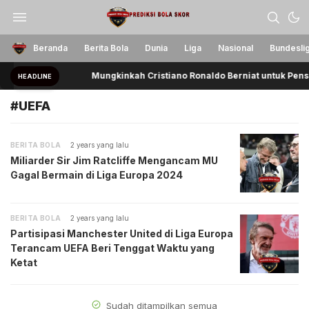
Berita Seputar Bola dan Jadwal Klasemen
Prediksi Bola Skor
Beranda
Berita Bola
Dunia
Liga
Nasional
Bundesli
uda?
Mungkinkah Cristiano Ronaldo Berniat untuk Pensi
HEADLINE
#UEFA
BERITA BOLA
2 years yang lalu
Miliarder Sir Jim Ratcliffe Mengancam MU
Gagal Bermain di Liga Europa 2024
BERITA BOLA
2 years yang lalu
Partisipasi Manchester United di Liga Europa
Terancam UEFA Beri Tenggat Waktu yang
Ketat
Sudah ditampilkan semua