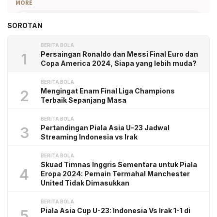
SOROTAN
BERITA BOLA
Persaingan Ronaldo dan Messi Final Euro dan
1
Copa America 2024, Siapa yang lebih muda?
BERITA BOLA
Mengingat Enam Final Liga Champions
2
Terbaik Sepanjang Masa
BERITA BOLA
Pertandingan Piala Asia U-23 Jadwal
3
Streaming Indonesia vs Irak
BERITA BOLA
Skuad Timnas Inggris Sementara untuk Piala
4
Eropa 2024: Pemain Termahal Manchester
United Tidak Dimasukkan
BERITA BOLA
Piala Asia Cup U-23: Indonesia Vs Irak 1-1 di
5