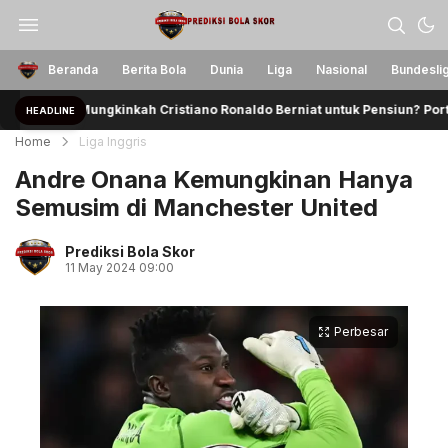
Berita Seputar Bola dan Jadwal Klasemen
Prediksi Bola Skor
Beranda
Berita Bola
Dunia
Liga
Nasional
Bundesli
Mungkinkah Cristiano Ronaldo Berniat untuk Pensiun? Portugal 
HEADLINE
Home
Liga Inggris
Andre Onana Kemungkinan Hanya
Semusim di Manchester United
Prediksi Bola Skor
11 May 2024 09:00
Perbesar