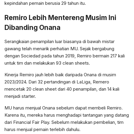
kepindahan pemain berusia 29 tahun itu.
Remiro Lebih Mentereng Musim Ini
Dibanding Onana
Serangkaian penampilan luar biasanya di bawah mistar
gawang telah menarik perhatian MU. Sejak bergabung
dengan Sociedad pada tahun 2019, Remiro bermain 217 kali
untuk tim dan melakukan 93 clean sheets.
Kinerja Remiro jauh lebih baik daripada Onana di musim
2023/2024. Dari 32 pertandingan di LaLiga, Remero
mencetak 20 clean sheet dari 40 penampilan, dan 14 kali
menjadi starter.
MU harus menjual Onana sebelum dapat membeli Remiro.
Karena itu, mereka harus menghadapi tantangan yang datang
dari Financial Fair Play. Sebelum melakukan pembelian, tim
harus menjual pemain terlebih dahulu.