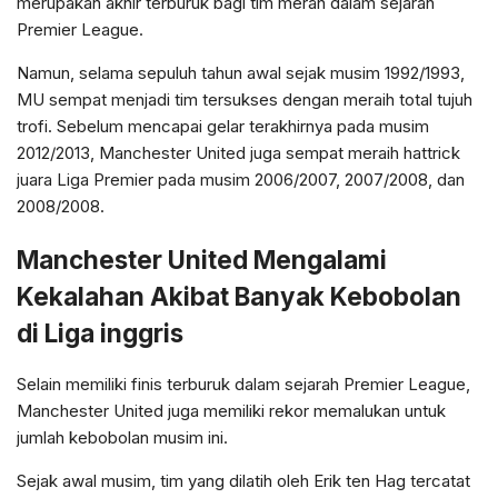
merupakan akhir terburuk bagi tim merah dalam sejarah
Premier League.
Namun, selama sepuluh tahun awal sejak musim 1992/1993,
MU sempat menjadi tim tersukses dengan meraih total tujuh
trofi. Sebelum mencapai gelar terakhirnya pada musim
2012/2013, Manchester United juga sempat meraih hattrick
juara Liga Premier pada musim 2006/2007, 2007/2008, dan
2008/2008.
Manchester United Mengalami
Kekalahan Akibat Banyak Kebobolan
di Liga inggris
Selain memiliki finis terburuk dalam sejarah Premier League,
Manchester United juga memiliki rekor memalukan untuk
jumlah kebobolan musim ini.
Sejak awal musim, tim yang dilatih oleh Erik ten Hag tercatat