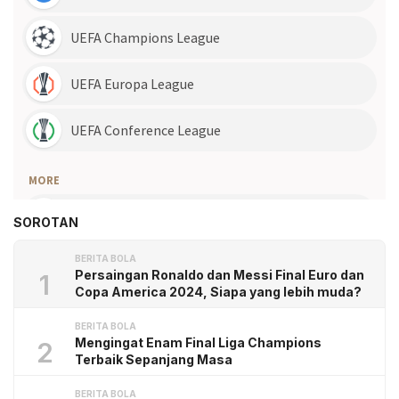
SOROTAN
BERITA BOLA
Persaingan Ronaldo dan Messi Final Euro dan
1
Copa America 2024, Siapa yang lebih muda?
BERITA BOLA
Mengingat Enam Final Liga Champions
2
Terbaik Sepanjang Masa
BERITA BOLA