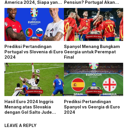
America 2024, Siapa yang
Pensiun? Portugal Akan
lebih muda?
Mengambil Partai Terakhir
di Euro 2024
Prediksi Pertandingan
Spanyol Menang Bungkam
Portugal vs Slovenia di Euro
Georgia untuk Perempat
2024
Final
Hasil Euro 2024 Inggris
Prediksi Pertandingan
Menang atas Slovakia
Spanyol vs Georgia di Euro
dengan Gol Salto Jude
2024
Bellingham
LEAVE A REPLY