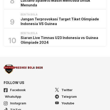
8
Luciano Spalletti Masih Mencoba Untuk
Menunda
BERITA BOLA
Jangan Terprovokasi Target Tiket Olimpiade
9
Indonesia VS Guinea
BERITA BOLA
Siaran Live Timnas U23 Indonesia vs Guinea
10
Olimpiade 2024
FOLLOW US
Facebook
Twitter
WhatsApp
Telegram
Instagram
Youtube
TikTok