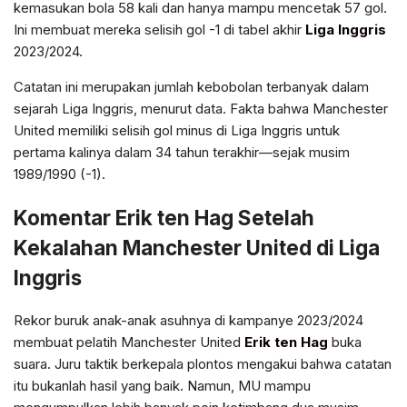
kemasukan bola 58 kali dan hanya mampu mencetak 57 gol.
Ini membuat mereka selisih gol -1 di tabel akhir
Liga Inggris
2023/2024.
Catatan ini merupakan jumlah kebobolan terbanyak dalam
sejarah Liga Inggris, menurut data. Fakta bahwa Manchester
United memiliki selisih gol minus di Liga Inggris untuk
pertama kalinya dalam 34 tahun terakhir—sejak musim
1989/1990 (-1).
Komentar Erik ten Hag Setelah
Kekalahan Manchester United di Liga
Inggris
Rekor buruk anak-anak asuhnya di kampanye 2023/2024
membuat pelatih Manchester United
Erik ten Hag
buka
suara. Juru taktik berkepala plontos mengakui bahwa catatan
itu bukanlah hasil yang baik. Namun, MU mampu