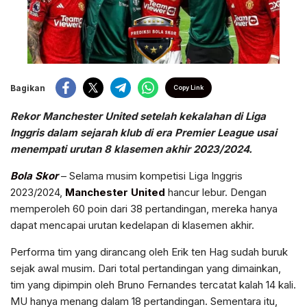
Bagikan
Copy Link
Rekor Manchester United setelah kekalahan di Liga
Inggris dalam sejarah klub di era Premier League usai
menempati urutan 8 klasemen akhir 2023/2024.
Bola Skor
– Selama musim kompetisi Liga Inggris
2023/2024,
Manchester United
hancur lebur. Dengan
memperoleh 60 poin dari 38 pertandingan, mereka hanya
dapat mencapai urutan kedelapan di klasemen akhir.
Performa tim yang dirancang oleh Erik ten Hag sudah buruk
sejak awal musim. Dari total pertandingan yang dimainkan,
tim yang dipimpin oleh Bruno Fernandes tercatat kalah 14 kali.
MU hanya menang dalam 18 pertandingan. Sementara itu,