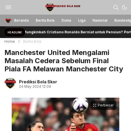
Berita Seputar Bola dan Jadwal Klasemen
Prediksi Bola Skor
Beranda
Berita Bola
Dunia
Liga
Nasional
Bundesli
Mungkinkah Cristiano Ronaldo Berniat untuk Pensiun? Portugal
HEADLINE
Home
Berita Bola
Manchester United Mengalami
Masalah Cedera Sebelum Final
Piala FA Melawan Manchester City
Prediksi Bola Skor
24 May 2024 12:09
Perbesar