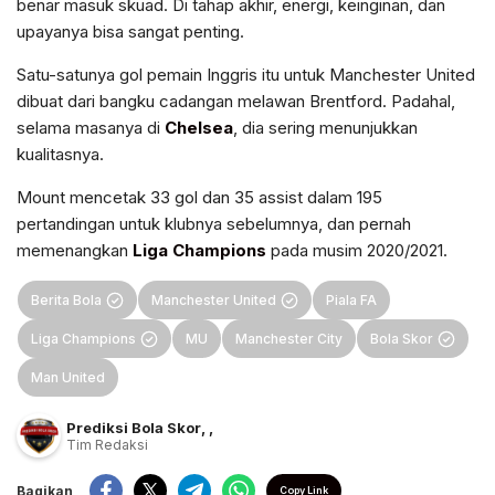
benar masuk skuad. Di tahap akhir, energi, keinginan, dan
upayanya bisa sangat penting.
Satu-satunya gol pemain Inggris itu untuk Manchester United
dibuat dari bangku cadangan melawan Brentford. Padahal,
selama masanya di
Chelsea
, dia sering menunjukkan
kualitasnya.
Mount mencetak 33 gol dan 35 assist dalam 195
pertandingan untuk klubnya sebelumnya, dan pernah
memenangkan
Liga Champions
pada musim 2020/2021.
Berita Bola
Manchester United
Piala FA
Liga Champions
MU
Manchester City
Bola Skor
Man United
Prediksi Bola Skor
,
,
Tim Redaksi
Bagikan
Copy Link