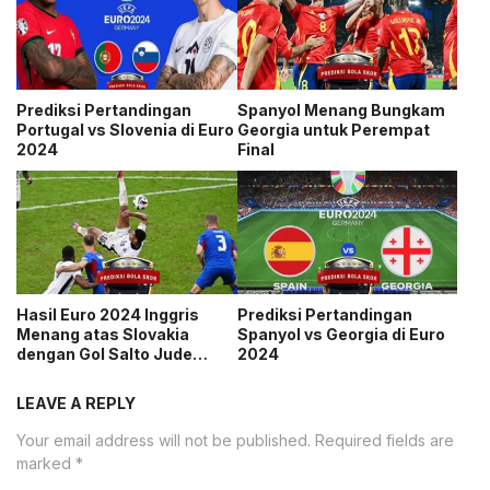
Prediksi Pertandingan
Spanyol Menang Bungkam
Portugal vs Slovenia di Euro
Georgia untuk Perempat
2024
Final
Hasil Euro 2024 Inggris
Prediksi Pertandingan
Menang atas Slovakia
Spanyol vs Georgia di Euro
dengan Gol Salto Jude
2024
Bellingham
LEAVE A REPLY
Your email address will not be published.
Required fields are
marked
*