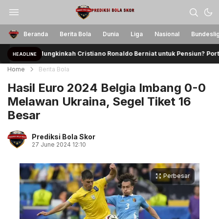
Berita Seputar Bola dan Jadwal Klasemen
Prediksi Bola Skor
Beranda
Berita Bola
Dunia
Liga
Nasional
Bundesli
Mungkinkah Cristiano Ronaldo Berniat untuk Pensiun? Portugal 
HEADLINE
Home
Berita Bola
Hasil Euro 2024 Belgia Imbang 0-0
Melawan Ukraina, Segel Tiket 16
Besar
Prediksi Bola Skor
27 June 2024 12:10
Perbesar