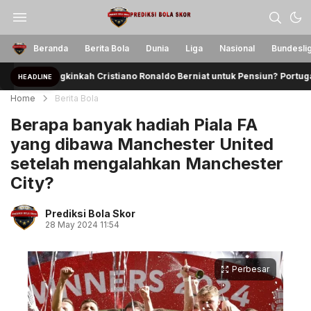
Berita Seputar Bola dan Jadwal Klasemen
Prediksi Bola Skor
Beranda
Berita Bola
Dunia
Liga
Nasional
Bundesli
Mungkinkah Cristiano Ronaldo Berniat untuk Pensiun? Portugal Akan
HEADLINE
Home
Berita Bola
Berapa banyak hadiah Piala FA
yang dibawa Manchester United
setelah mengalahkan Manchester
City?
Prediksi Bola Skor
28 May 2024 11:54
Perbesar