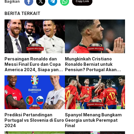
Bagikan
Copy Link
BERITA TERKAIT
Persaingan Ronaldo dan
Mungkinkah Cristiano
Messi Final Euro dan Copa
Ronaldo Berniat untuk
America 2024, Siapa yang
Pensiun? Portugal Akan
lebih muda?
Mengambil Partai Terakhir
di Euro 2024
Prediksi Pertandingan
Spanyol Menang Bungkam
Portugal vs Slovenia di Euro
Georgia untuk Perempat
2024
Final