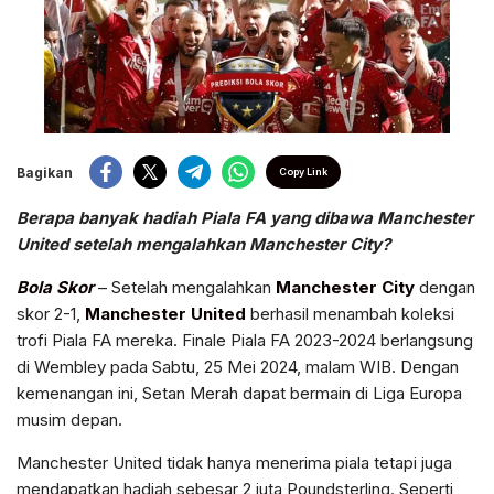
Bagikan
Copy Link
Berapa banyak hadiah Piala FA yang dibawa Manchester
United setelah mengalahkan Manchester City?
Bola Skor
– Setelah mengalahkan
Manchester City
dengan
skor 2-1,
Manchester United
berhasil menambah koleksi
trofi Piala FA mereka. Finale Piala FA 2023-2024 berlangsung
di Wembley pada Sabtu, 25 Mei 2024, malam WIB. Dengan
kemenangan ini, Setan Merah dapat bermain di Liga Europa
musim depan.
Manchester United tidak hanya menerima piala tetapi juga
mendapatkan hadiah sebesar 2 juta Poundsterling. Seperti