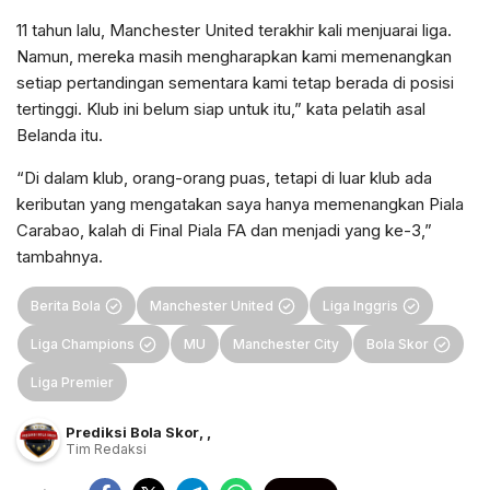
11 tahun lalu, Manchester United terakhir kali menjuarai liga.
Namun, mereka masih mengharapkan kami memenangkan
setiap pertandingan sementara kami tetap berada di posisi
tertinggi. Klub ini belum siap untuk itu,” kata pelatih asal
Belanda itu.
“Di dalam klub, orang-orang puas, tetapi di luar klub ada
keributan yang mengatakan saya hanya memenangkan Piala
Carabao, kalah di Final Piala FA dan menjadi yang ke-3,”
tambahnya.
Berita Bola
Manchester United
Liga Inggris
Liga Champions
MU
Manchester City
Bola Skor
Liga Premier
Prediksi Bola Skor
,
,
Tim Redaksi