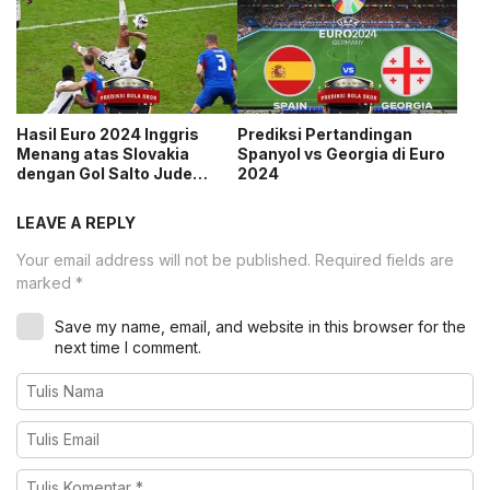
Hasil Euro 2024 Inggris
Prediksi Pertandingan
Menang atas Slovakia
Spanyol vs Georgia di Euro
dengan Gol Salto Jude
2024
Bellingham
LEAVE A REPLY
Your email address will not be published.
Required fields are
marked
*
Save my name, email, and website in this browser for the
next time I comment.