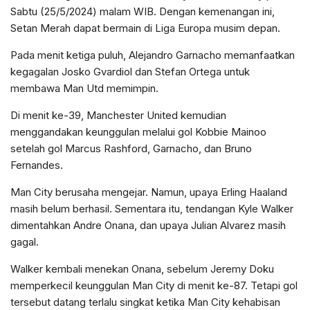
Sabtu (25/5/2024) malam WIB. Dengan kemenangan ini,
Setan Merah dapat bermain di Liga Europa musim depan.
Pada menit ketiga puluh, Alejandro Garnacho memanfaatkan
kegagalan Josko Gvardiol dan Stefan Ortega untuk
membawa Man Utd memimpin.
Di menit ke-39, Manchester United kemudian
menggandakan keunggulan melalui gol Kobbie Mainoo
setelah gol Marcus Rashford, Garnacho, dan Bruno
Fernandes.
Man City berusaha mengejar. Namun, upaya Erling Haaland
masih belum berhasil. Sementara itu, tendangan Kyle Walker
dimentahkan Andre Onana, dan upaya Julian Alvarez masih
gagal.
Walker kembali menekan Onana, sebelum Jeremy Doku
memperkecil keunggulan Man City di menit ke-87. Tetapi gol
tersebut datang terlalu singkat ketika Man City kehabisan