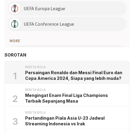
SOROTAN
BERITA BOLA
Persaingan Ronaldo dan Messi Final Euro dan
1
Copa America 2024, Siapa yang lebih muda?
BERITA BOLA
Mengingat Enam Final Liga Champions
2
Terbaik Sepanjang Masa
BERITA BOLA
Pertandingan Piala Asia U-23 Jadwal
3
Streaming Indonesia vs Irak