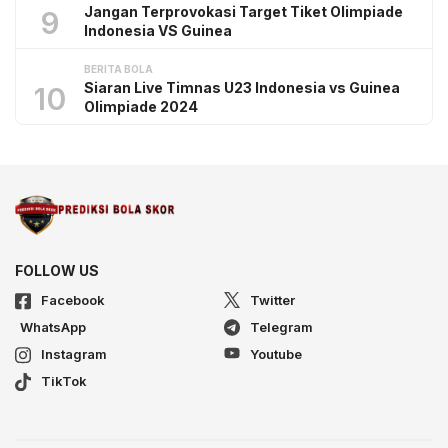
Jangan Terprovokasi Target Tiket Olimpiade
9
Indonesia VS Guinea
BERITA BOLA
Siaran Live Timnas U23 Indonesia vs Guinea
10
Olimpiade 2024
FOLLOW US
Facebook
Twitter
WhatsApp
Telegram
Instagram
Youtube
TikTok