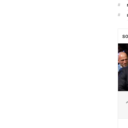
#
#
S