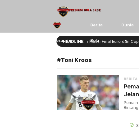
Prediksi Bola Skor
Berita Seputar Bola dan Jadwal Klasem
Berita
Dunia
Beranda
Bola
Persaingan Ronaldo dan Messi Final Euro dan Copa A
HEADLINE
#Toni Kroos
BERITA
Pema
Jela
Pemain
Bintang
S