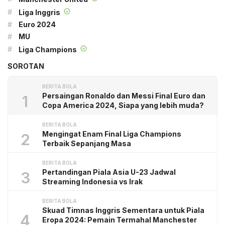
#
Liga Inggris
#
Euro 2024
#
MU
#
Liga Champions
SOROTAN
BERITA BOLA
Persaingan Ronaldo dan Messi Final Euro dan
1
Copa America 2024, Siapa yang lebih muda?
BERITA BOLA
Mengingat Enam Final Liga Champions
2
Terbaik Sepanjang Masa
BERITA BOLA
Pertandingan Piala Asia U-23 Jadwal
3
Streaming Indonesia vs Irak
BERITA BOLA
Skuad Timnas Inggris Sementara untuk Piala
4
Eropa 2024: Pemain Termahal Manchester