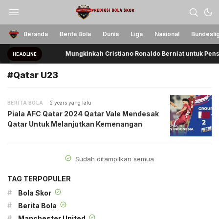
Berita Seputar Bola dan Jadwal Klasemen
Prediksi Bola Skor
Beranda
Berita Bola
Dunia
Liga
Nasional
Bundesli
uda?
Mungkinkah Cristiano Ronaldo Berniat untuk Pensi
HEADLINE
#Qatar U23
BERITA BOLA
2 years yang lalu
Piala AFC Qatar 2024 Qatar Vale Mendesak
Qatar Untuk Melanjutkan Kemenangan
Sudah ditampilkan semua
TAG TERPOPULER
#
Bola Skor
#
Berita Bola
#
Manchester United