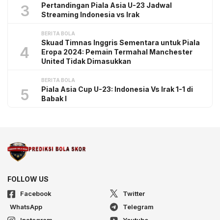
Pertandingan Piala Asia U-23 Jadwal
3
Streaming Indonesia vs Irak
BERITA BOLA
Skuad Timnas Inggris Sementara untuk Piala
4
Eropa 2024: Pemain Termahal Manchester
United Tidak Dimasukkan
BERITA BOLA
Piala Asia Cup U-23: Indonesia Vs Irak 1-1 di
5
Babak I
FOLLOW US
Facebook
Twitter
WhatsApp
Telegram