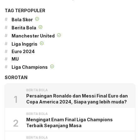
TAG TERPOPULER
#
Bola Skor
#
Berita Bola
#
Manchester United
#
Liga Inggris
#
Euro 2024
#
MU
#
Liga Champions
SOROTAN
BERITA BOLA
Persaingan Ronaldo dan Messi Final Euro dan
1
Copa America 2024, Siapa yang lebih muda?
BERITA BOLA
Mengingat Enam Final Liga Champions
2
Terbaik Sepanjang Masa
BERITA BOLA