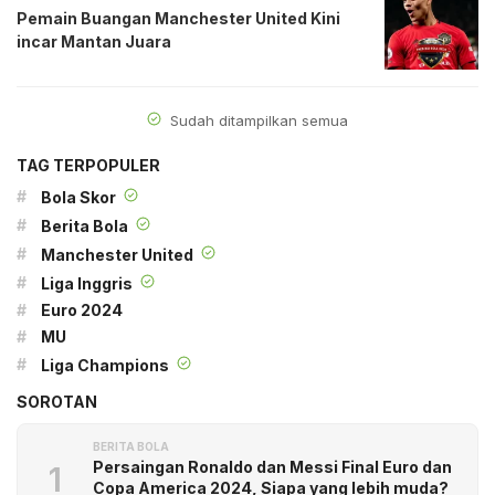
Pemain Buangan Manchester United Kini
incar Mantan Juara
Sudah ditampilkan semua
TAG TERPOPULER
#
Bola Skor
#
Berita Bola
#
Manchester United
#
Liga Inggris
#
Euro 2024
#
MU
#
Liga Champions
SOROTAN
BERITA BOLA
Persaingan Ronaldo dan Messi Final Euro dan
1
Copa America 2024, Siapa yang lebih muda?