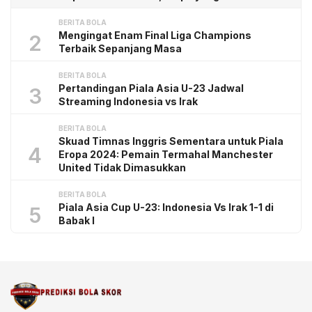
BERITA BOLA
Mengingat Enam Final Liga Champions
2
Terbaik Sepanjang Masa
BERITA BOLA
Pertandingan Piala Asia U-23 Jadwal
3
Streaming Indonesia vs Irak
BERITA BOLA
Skuad Timnas Inggris Sementara untuk Piala
4
Eropa 2024: Pemain Termahal Manchester
United Tidak Dimasukkan
BERITA BOLA
Piala Asia Cup U-23: Indonesia Vs Irak 1-1 di
5
Babak I