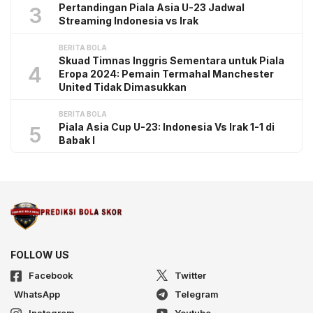
Pertandingan Piala Asia U-23 Jadwal
3
Streaming Indonesia vs Irak
BERITA BOLA
Skuad Timnas Inggris Sementara untuk Piala
4
Eropa 2024: Pemain Termahal Manchester
United Tidak Dimasukkan
BERITA BOLA
Piala Asia Cup U-23: Indonesia Vs Irak 1-1 di
5
Babak I
FOLLOW US
Facebook
Twitter
WhatsApp
Telegram