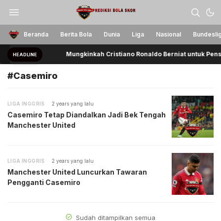
Berita Seputar Bola dan Jadwal Klasemen
Prediksi Bola Skor
Beranda
Berita Bola
Dunia
Liga
Nasional
Bundesli
uda?
Mungkinkah Cristiano Ronaldo Berniat untuk Pensi
HEADLINE
#Casemiro
LIGA INGGRIS
2 years yang lalu
Casemiro Tetap Diandalkan Jadi Bek Tengah
Manchester United
LIGA INGGRIS
2 years yang lalu
Manchester United Luncurkan Tawaran
Pengganti Casemiro
Sudah ditampilkan semua